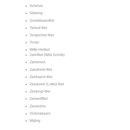
Schelvis
Slibtong
Snoekbaarsfilet
Tarbot/-filet
Tongschar/-filet
Tonijn
Witte Heilbot
Zalmfilet (Wild Schots)
Zalmmoot
Zalmforel/-filet
Zeebaars/-filet
Zeeduivel (Lotte)/-filet
Zeetong/-filet
Zeewolffilet
Zwaardvis
Victoriabaars
Wijting