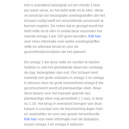
Het is ontzettend belangrijk om ten minste 1 keer
per week verse, en het liefst vette vis te eten. Verse
vis bevat tal van belangrijke voedingsstoffen die het
lichaam nodig heeft om verschillende processen te
kunnen regelen. De reden dat er gezegd wordt het
liefst vette vis te eten is omdat deze vissoorten het
meeste omega 3 per 100 gram bevatten.
Klik hier
voor meer informatie over welke voedingsstoffen
vette vis allemaal bevat en voor de
gezondheidsvoordelen die het oplevert.
De omega 3 die deze vette vis soorten te bieden
hebben is, met het gemiddelde dieet van vandaag
de dag, belangrijker dan ooit. Ons lichaam kent
namelijk een grote onbalans in omega 3 en omega
6 vetzuren door de grote hoeveelheid omega 6 die
geconsumeerd wordt uit plantaardige oliën. Waar
deze balans voor het massale gebruik van
plantaardige olien nog gemiddeld 1:1 was, is deze
nu 1:16. Het terug in evenwicht brengen van deze
balans is cruciaal voor de bescherming tegen hart-
en vaatziekten en voor een goede hersenfunctie.
Klik hier
voor
meer informatie over de disbalans
tussen omega 3 en omega 6 vetzuren.