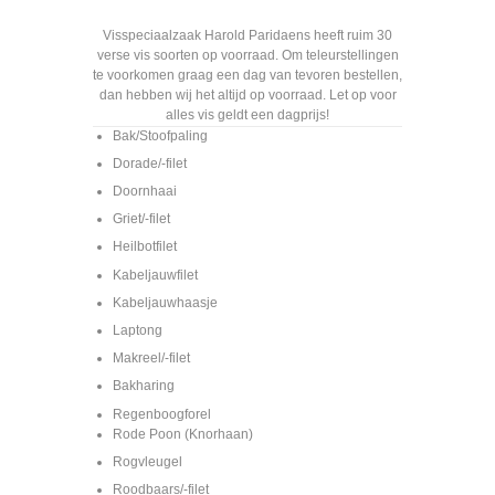
Visspeciaalzaak Harold Paridaens heeft ruim 30
verse vis soorten op voorraad. Om teleurstellingen
te voorkomen graag een dag van tevoren bestellen,
dan hebben wij het altijd op voorraad. Let op voor
alles vis geldt een dagprijs!
Bak/Stoofpaling
Dorade/-filet
Doornhaai
Griet/-filet
Heilbotfilet
Kabeljauwfilet
Kabeljauwhaasje
Laptong
Makreel/-filet
Bakharing
Regenboogforel
Rode Poon (Knorhaan)
Rogvleugel
Roodbaars/-filet