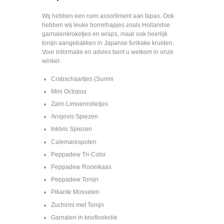
Wij hebben een ruim assortiment aan tapas. Ook
hebben wij leuke borrelhapjes zoals Hollandse
garnalenkroketjes en wraps, maar ook heerlijk
tonijn aangebakken in Japanse furikake kruiden.
Voor informatie en advies bent u welkom in onze
winkel.
Crabschaartjes (Surimi
Mini Octopus
Zalm Limoenrolletjes
Ansjovis Spiezen
Inktvis Spiezen
Calemarespoten
Peppadew Tri-Color
Peppadew Roomkaas
Peppadew Tonijn
Pikante Mosselen
Zuchinni met Tonijn
Garnalen in knoflookolie