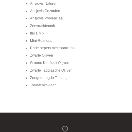
Ansjovis Naturel
Ansjovis Gezouten
Ansjovis Provenciaal
Zeevruchtenmix
Italia Mix
Mini Rolmops
Rode pepers met roomkaas
Zwarte Olijven
Groene Knoflook Olijven
Zwarte Taggiasche Olijven
Zongedroogde Tomaatjes
Tomatenkaviaar