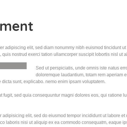
nment
er adipiscing elit, sed diam nonummy nibh euismod tincidunt ut
 quis nostrud exerci tation ullamcorper suscipit lobortis nisl u
Sed ut perspiciatis, unde omnis iste natus er
doloremque laudantium, totam rem aperiam ea
tae dicta sunt, explicabo. nemo enim ipsam voluptatem.
aut fugit, sed quia consequuntur magni dolores eos, qui ratione 
r adipisicing elit, sed do eiusmod tempor incididunt ut labore e
mco laboris nisi ut aliquip ex ea commodo consequatm, eaque ip