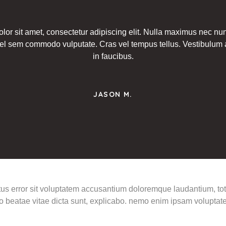
or sit amet, consectetur adipiscing elit. Nulla maximus nec nun
l sem commodo vulputate. Cras vel tempus tellus. Vestibulum 
in faucibus.
JASON M.
natus error sit voluptatem accusantium doloremque laudantium, 
ecto beatae vitae dicta sunt, explicabo. nemo enim ipsam voluptate