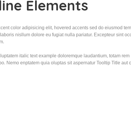
line Elements
ccent color adipisicing elit, hovered accents sed do eiusmod t
 laboris nisllum dolore eu fugiat nulla pariatur. Excepteur sint 
m.
voluptatem italic text example doloremque laudantium, totam rem
o. Nemo enptatem quia oluptas sit aspernatur Tooltip Title aut o