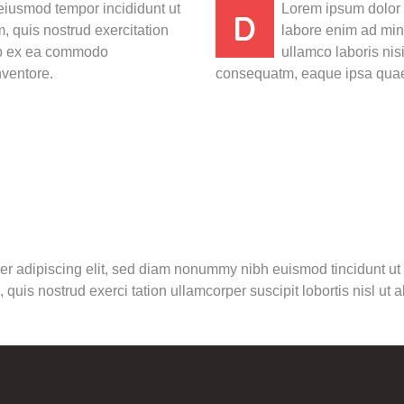
eiusmod tempor incididunt ut
Lorem ipsum dolor 
D
 quis nostrud exercitation
labore enim ad min
uip ex ea commodo
ullamco laboris ni
nventore.
consequatm, eaque ipsa quae 
er adipiscing elit, sed diam nonummy nibh euismod tincidunt ut
 quis nostrud exerci tation ullamcorper suscipit lobortis nisl u