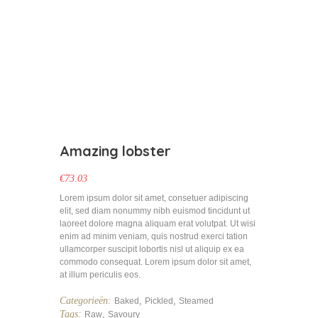
Amazing lobster
€
73.03
Lorem ipsum dolor sit amet, consetuer adipiscing
elit, sed diam nonummy nibh euismod tincidunt ut
laoreet dolore magna aliquam erat volutpat. Ut wisi
enim ad minim veniam, quis nostrud exerci tation
ullamcorper suscipit lobortis nisl ut aliquip ex ea
commodo consequat. Lorem ipsum dolor sit amet,
at illum periculis eos.
Categorieën:
,
,
Baked
Pickled
Steamed
Tags:
,
Raw
Savoury