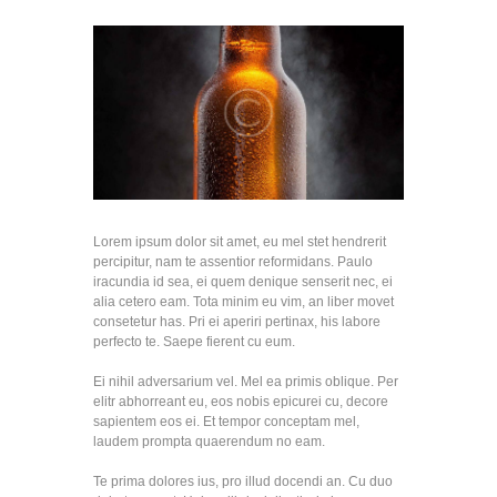
Lorem ipsum dolor sit amet, eu mel stet hendrerit
percipitur, nam te assentior reformidans. Paulo
iracundia id sea, ei quem denique senserit nec, ei
alia cetero eam. Tota minim eu vim, an liber movet
consetetur has. Pri ei aperiri pertinax, his labore
perfecto te. Saepe fierent cu eum.
Ei nihil adversarium vel. Mel ea primis oblique. Per
elitr abhorreant eu, eos nobis epicurei cu, decore
sapientem eos ei. Et tempor conceptam mel,
laudem prompta quaerendum no eam.
Te prima dolores ius, pro illud docendi an. Cu duo